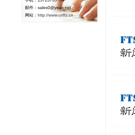
手机：13725755784
邮件：sales0@yeah.net
网站：
http://www.cnfts.cn